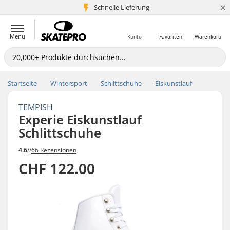
×
Schnelle Lieferung
5+ Mio. Kunden
Menü
Konto
Favoriten
Warenkorb
Startseite
Wintersport
Schlittschuhe
Eiskunstlauf
TEMPISH
Experie Eiskunstlauf
Schlittschuhe
4.6
//
66 Rezensionen
CHF 122.00