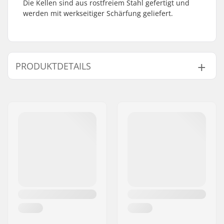
Die Kellen sind aus rostfreiem Stahl gefertigt und
werden mit werkseitiger Schärfung geliefert.
PRODUKTDETAILS
Boot/Schalen-Typ:
Gegossen, Hart
Schuhmaterial:
Leder
Innenschuh:
Integriert
Verschlusssystem:
Schnürsenkel
Innenschuhmaterial:
Textil
Cuff:
Mid-cut
Kufenmaterial:
Rostfreier Stahl
Schleifen von
Fabriksschliff
Schlittschuhen:
Gezackte Spitze:
Ja