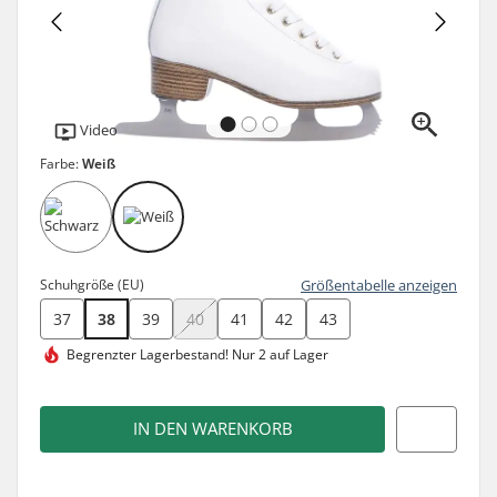
Video
Farbe:
Weiß
Schuhgröße (EU)
Größentabelle anzeigen
37
38
39
40
41
42
43
Begrenzter Lagerbestand!
Nur 2 auf Lager
IN DEN WARENKORB