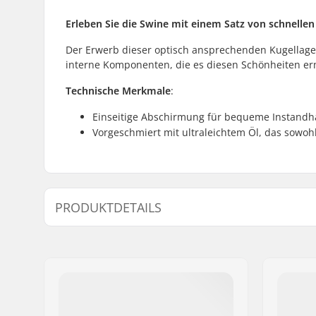
Erleben Sie die Swine mit einem Satz von schnellen 
Der Erwerb dieser optisch ansprechenden Kugellager
interne Komponenten, die es diesen Schönheiten erm
Technische Merkmale
:
Einseitige Abschirmung für bequeme Instandh
Vorgeschmiert mit ultraleichtem Öl, das sowohl
PRODUKTDETAILS
Kugellager-Präzision:
Nicht an
Kugellagertyp:
Semi-seal
Schmiermittel:
Öl
Spacer:
Nicht ent