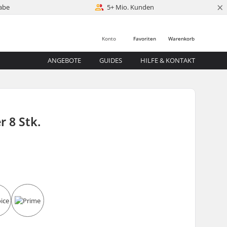
×
abe
5+ Mio. Kunden
Konto
Favoriten
Warenkorb
ANGEBOTE
GUIDES
HILFE & KONTAKT
r 8 Stk.
5