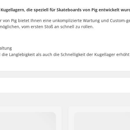
Kugellagern, die speziell für Skateboards von Pig entwickelt wur
 von Pig bietet Ihnen eine unkomplizierte Wartung und Custom-ge
öglichen, vom ersten Stoß an schnell zu rollen.
altung
 die Langlebigkeit als auch die Schnelligkeit der Kugellager erhöht
gegeben
Anzahl pro Packung:
ed
Gummischild:
Kugellager Größe:
halten