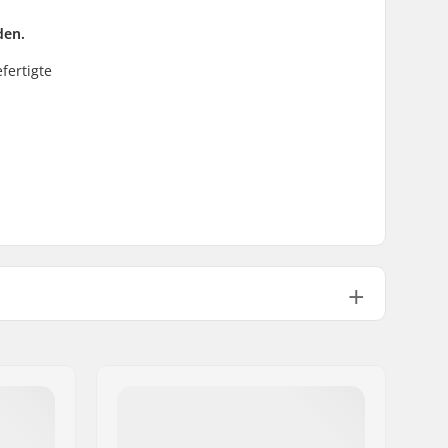
den.
fertigte
8
Ja
608