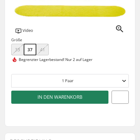
Video
Größe
33
37
41
Begrenzter Lagerbestand!
Nur 2 auf Lager
1
Paar
IN DEN WARENKORB