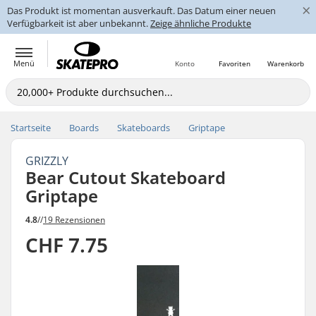
×
Das Produkt ist momentan ausverkauft. Das Datum einer neuen
Verfügbarkeit ist aber unbekannt.
Zeige ähnliche Produkte
Menü
Konto
Favoriten
Warenkorb
Startseite
Boards
Skateboards
Griptape
GRIZZLY
Bear Cutout Skateboard
Griptape
4.8
//
19 Rezensionen
CHF 7.75