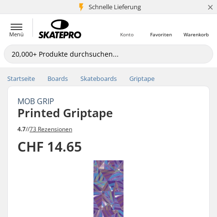
×
Schnelle Lieferung
5+ Mio. Kunden
Menü
Konto
Favoriten
Warenkorb
Startseite
Boards
Skateboards
Griptape
MOB GRIP
Printed Griptape
4.7
//
73 Rezensionen
CHF 14.65