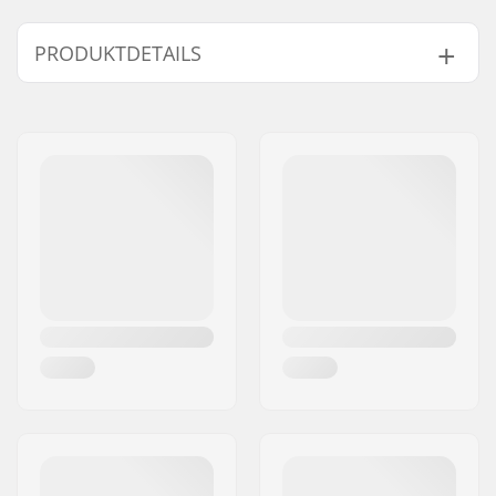
PRODUKTDETAILS
Length:
83.8cm (33")
Width:
22.9cm (9")