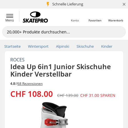
×
Schnelle Lieferung
5+ Mio. Kunden
Menü
Konto
Favoriten
Warenkorb
Startseite
Wintersport
Alpinski
Skischuhe
Kinder
ROCES
Idea Up 6in1 Junior Skischuhe
Kinder Verstellbar
4.8
//
68 Rezensionen
CHF 108.00
CHF 139.00
CHF 31.00
SPAREN