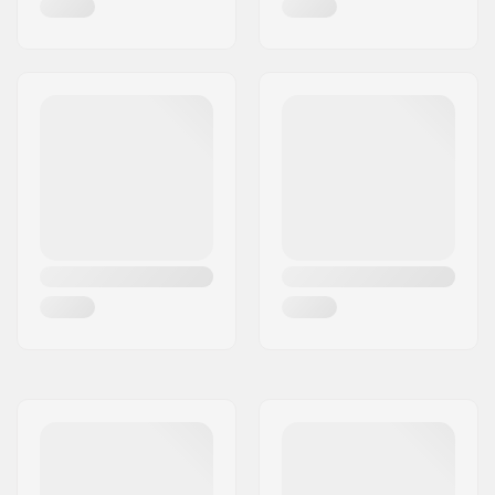
Schuhfeatures:
2-geteilt,
Stoßdämpfung
Hacken
Innenschuh:
Herausnehmbar,
Anatomisch geformt,
1-lagig
Schnalle:
Plastik