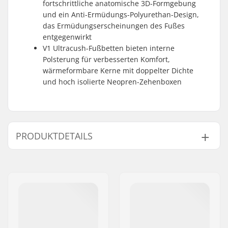
fortschrittliche anatomische 3D-Formgebung
und ein Anti-Ermüdungs-Polyurethan-Design,
das Ermüdungserscheinungen des Fußes
entgegenwirkt
V1 Ultracush-Fußbetten bieten interne
Polsterung für verbesserten Komfort,
wärmeformbare Kerne mit doppelter Dichte
und hoch isolierte Neopren-Zehenboxen
PRODUKTDETAILS
Schuhfeatures:
2-geteilt,
Stoßdämpfung
Hacken
Extra Features:
Pop-cush
,
V1
Ultracush Liner
,
V1
Waffle Lug