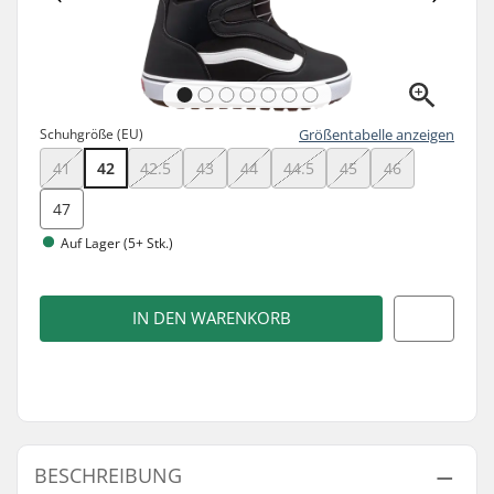
Schuhgröße (EU)
Größentabelle anzeigen
41
42
42.5
43
44
44.5
45
46
47
Auf Lager (5+ Stk.)
IN DEN WARENKORB
BESCHREIBUNG