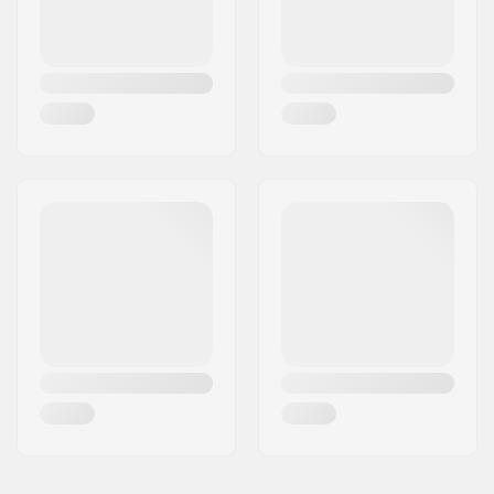
Bindungssystem:
Rear entry
,
Strap in
Flex:
Weich, Mittel
Niveau:
Geübt
Fahrstil:
All Mountain,
Freestyle
Verschlusssystem:
BOA
Innenschuh:
Herausnehmbar,
Wärmeformbar,
Stoßdämpfend,
Thermoisoliert
Geschlecht:
Herren