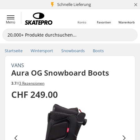
×
Schnelle Lieferung
5+ Mio. Kunden
Menü
Konto
Favoriten
Warenkorb
Startseite
Wintersport
Snowboards
Boots
VANS
Aura OG Snowboard Boots
3.7
//
3 Rezensionen
CHF 249.00