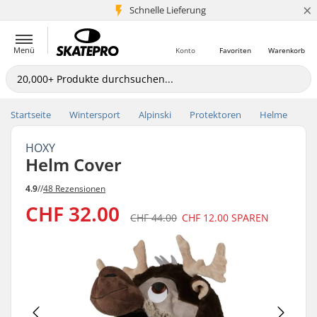
×
Schnelle Lieferung
5+ Mio. Kunden
Menü
Konto
Favoriten
Warenkorb
Startseite
Wintersport
Alpinski
Protektoren
Helme
HOXY
Helm Cover
4.9
//
48 Rezensionen
CHF 32.00
CHF 44.00
CHF 12.00
SPAREN