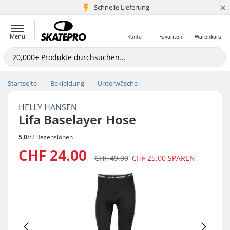
×
Schnelle Lieferung
5+ Mio. Kunden
Menü
Konto
Favoriten
Warenkorb
Startseite
Bekleidung
Unterwäsche
HELLY HANSEN
Lifa Baselayer Hose
5.0
//
2 Rezensionen
CHF 24.00
CHF 49.00
CHF 25.00
SPAREN