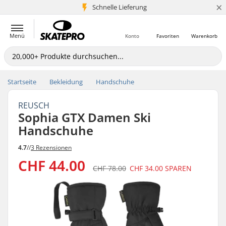
×
Schnelle Lieferung
5+ Mio. Kunden
Menü
Konto
Favoriten
Warenkorb
Startseite
Bekleidung
Handschuhe
REUSCH
Sophia GTX Damen Ski
Handschuhe
4.7
//
3 Rezensionen
CHF 44.00
CHF 78.00
CHF 34.00
SPAREN