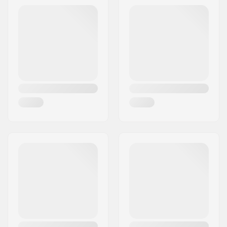
Handgelenk,
Handgelenkriemen
Aktivität:
Alpine Ski,
Snowboard
Membran:
Gore-tex
Isolierung:
Ja
Geschlecht:
Damen