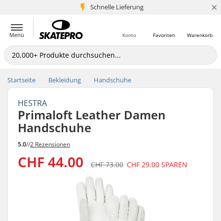
×
Schnelle Lieferung
5+ Mio. Kunden
Menü
Konto
Favoriten
Warenkorb
Startseite
Bekleidung
Handschuhe
HESTRA
Primaloft Leather Damen
Handschuhe
5.0
//
2 Rezensionen
CHF 44.00
CHF 73.00
CHF 29.00
SPAREN