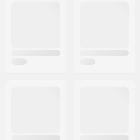
Material:
Äußeres Material:
Polyester
Verschluss/Manschette:
Elastisches
Handgelenk
Aktivität:
Alpine Ski,
Snowboard
Membran:
Markenspezifisch
Gewebekonstruktion:
3 Schichten
Isolierung:
Ja,
PrimaLoft
Geschlecht:
Damen