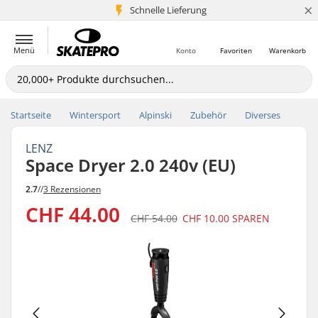
×
Schnelle Lieferung
5+ Mio. Kunden
Menü
Konto
Favoriten
Warenkorb
Startseite
Wintersport
Alpinski
Zubehör
Diverses
LENZ
Space Dryer 2.0 240v (EU)
2.7
//
3 Rezensionen
CHF 44.00
CHF 54.00
CHF 10.00
SPAREN