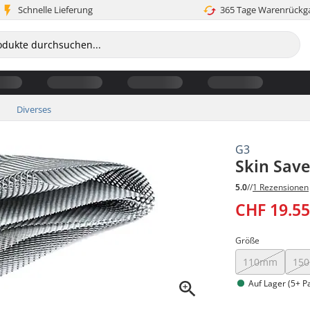
Schnelle Lieferung
365 Tage Warenrückg
Diverses
G3
Skin Save
5.0
//
1 Rezensionen
CHF 19.5
Größe
110mm
15
Auf Lager (5+ P