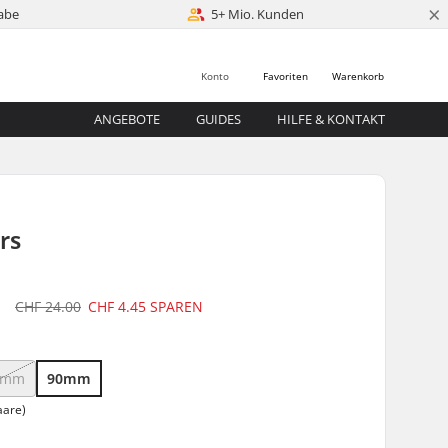
×
abe
5+ Mio. Kunden
Konto
Favoriten
Warenkorb
ANGEBOTE
GUIDES
HILFE & KONTAKT
rs
5
CHF 24.00
CHF 4.45
SPAREN
0mm
90mm
aare)