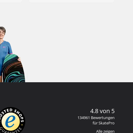
4.8 von 5
134961 Bewertungen
für SkatePro
Alle zeigen