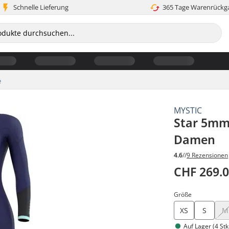
Schnelle Lieferung
365 Tage Warenrückg
e
MYSTIC
Star 5mm
Damen
4.6
//
9 Rezensionen
CHF 269.
Größe
XS
S
M
Auf Lager (4 Stk