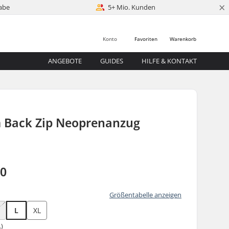
×
abe
5+ Mio. Kunden
Konto
Favoriten
Warenkorb
ANGEBOTE
GUIDES
HILFE & KONTAKT
 Back Zip Neoprenanzug
00
Größentabelle anzeigen
L
XL
.)