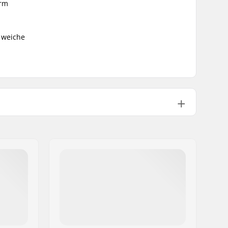
orm
e weiche
Back Zip
10-14 °C
Fullsuit
Damen