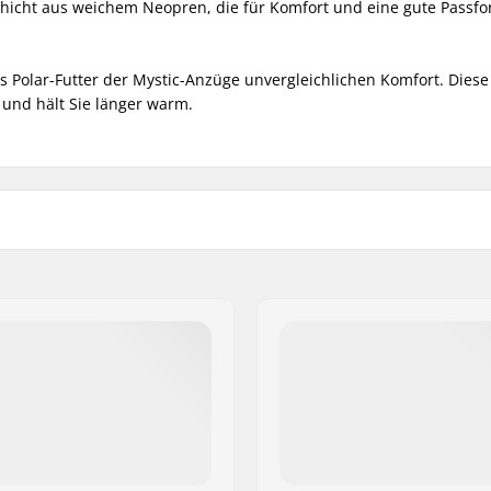
Schicht aus weichem Neopren, die für Komfort und eine gute Passf
das Polar-Futter der Mystic-Anzüge unvergleichlichen Komfort. Dies
 und hält Sie länger warm.
Reißverschlusssystem:
Wassertemperatur:
ng, Kitesurfing, Surfing,
Neoprenanzug-Typ:
ng, SUP (Stand Up
Geschlecht:
, Skimboarding