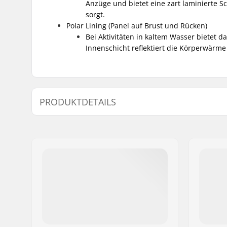
Anzüge und bietet eine zart laminierte 
sorgt.
Polar Lining (Panel auf Brust und Rücken)
Bei Aktivitäten in kaltem Wasser bietet 
Innenschicht reflektiert die Körperwärme
PRODUKTDETAILS
Skill-Level:
Beginner
Dicke:
5/3mm
Aktivität:
Wakeboardi
Windsurfi
Paddling)