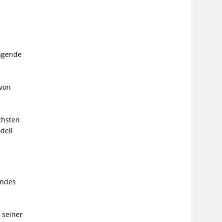
s
ragende
 von
chsten
dell
endes
 seiner