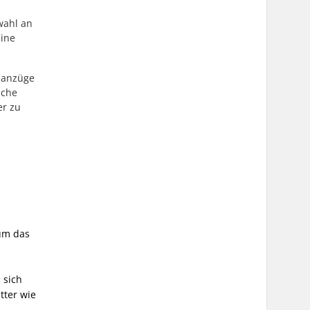
wahl an
eine
llanzüge
sche
er zu
 um das
 sich
tter wie