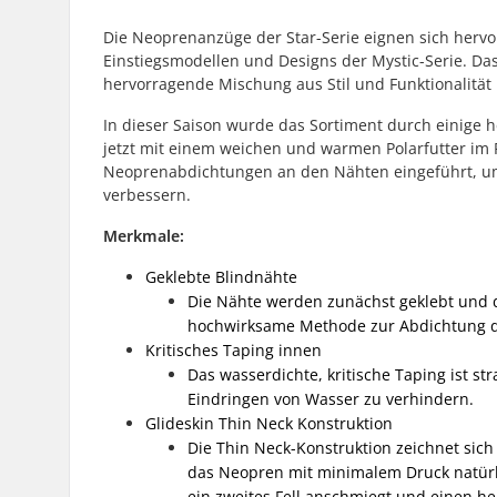
Die Neoprenanzüge der Star-Serie eignen sich hervo
Einstiegsmodellen und Designs der Mystic-Serie. Das
hervorragende Mischung aus Stil und Funktionalität 
In dieser Saison wurde das Sortiment durch einige h
jetzt mit einem weichen und warmen Polarfutter im 
Neoprenabdichtungen an den Nähten eingeführt, um
verbessern.
Merkmale:
Geklebte Blindnähte
Die Nähte werden zunächst geklebt und d
hochwirksame Methode zur Abdichtung de
Kritisches Taping innen
Das wasserdichte, kritische Taping ist s
Eindringen von Wasser zu verhindern.
Glideskin Thin Neck Konstruktion
Die Thin Neck-Konstruktion zeichnet sich
das Neopren mit minimalem Druck natürlic
ein zweites Fell anschmiegt und einen h