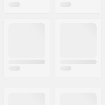
Aktivität:
Wakeboarding,
Wasserskifahren
Westen-Zertifikat:
CE PSA-Richtlinie
89/686/EWG,
Kein
Auftriebsmittel
Geschlecht:
Herren