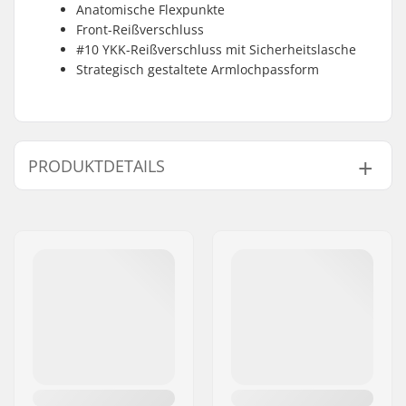
Anatomische Flexpunkte
Front-Reißverschluss
#10 YKK-Reißverschluss mit Sicherheitslasche
Strategisch gestaltete Armlochpassform
PRODUKTDETAILS
Material:
NytroLite-
Schaumstoff
Extra Eigenschaften:
Front Zip, Reversibel,
Strategische
Armausschnittgröße,
Anatomischer
Flexpunkt,
Segmentierte
Polsterung