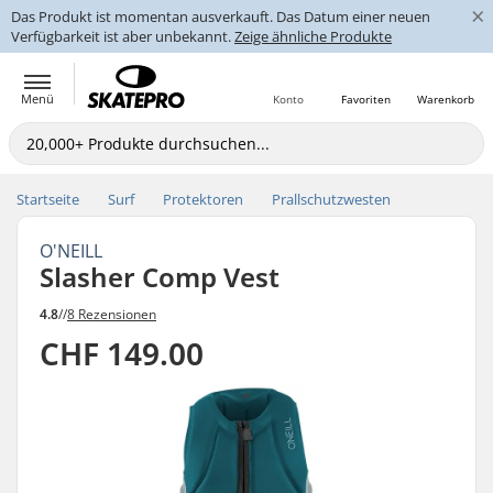
×
Das Produkt ist momentan ausverkauft. Das Datum einer neuen
Verfügbarkeit ist aber unbekannt.
Zeige ähnliche Produkte
Menü
Konto
Favoriten
Warenkorb
Startseite
Surf
Protektoren
Prallschutzwesten
O'NEILL
Slasher Comp Vest
4.8
//
8 Rezensionen
CHF 149.00