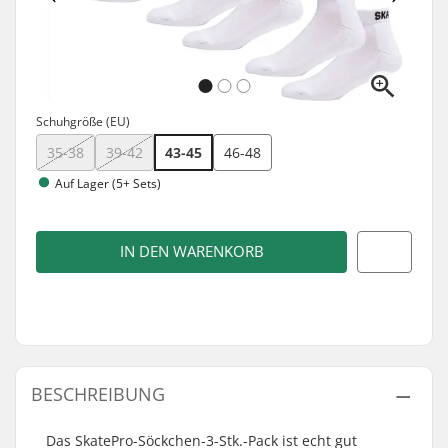
Schuhgröße (EU)
35-38
39-42
43-45
46-48
Auf Lager (5+ Sets)
IN DEN WARENKORB
BESCHREIBUNG
Das SkatePro-Söckchen-3-Stk.-Pack ist echt gut