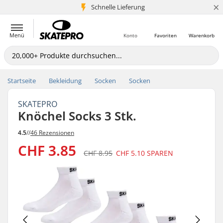
×
Schnelle Lieferung
5+ Mio. Kunden
Menü
Konto
Favoriten
Warenkorb
Startseite
Bekleidung
Socken
Socken
SKATEPRO
Knöchel Socks 3 Stk.
4.5
//
46 Rezensionen
CHF 3.85
CHF 8.95
CHF 5.10
SPAREN