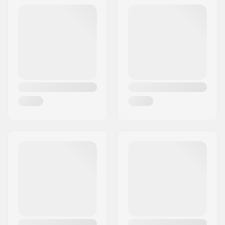
Höhe x Breite x Tiefe:
53 x 30.5 x 20 cm
Aktivitäten:
Wintersport, Daily
activities, Touring
and freeriding
Äußeres Material:
Polyester, Water
Resistant,
600D
Fabric
Volumen:
20 l