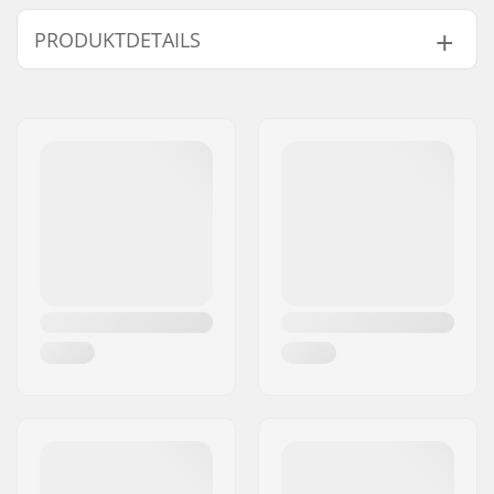
PRODUKTDETAILS
Typ:
Rucksack
Aktivitäten:
Wintersport
Äußeres Material:
Nylon,
200D Fabric
,
420D Fabric
Volumen:
38 l
Rucksack Features:
Integriertes
Helmnetz
,
A Shape
Skiverschluss
,
Trinksystem
kompatibel,
Snowboard und
Schneeschuh
Befestigung
,
Brustgurt mit