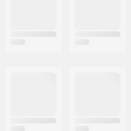
Signalpfeife
,
Wasserdichter
Reißverschluss,
Seil
Befestigung
,
Tuck-
Away Diagonal Ski
Carry
,
Schlüsselhalter,
Pickel-/Stockbefestigung,
Designed for short
backs