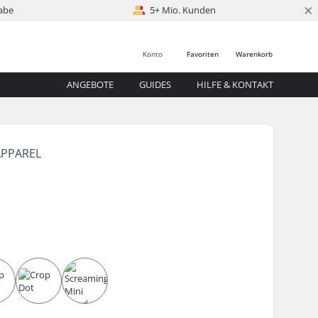
×
abe
5+ Mio. Kunden
Konto
Favoriten
Warenkorb
ANGEBOTE
GUIDES
HILFE & KONTAKT
APPAREL
0