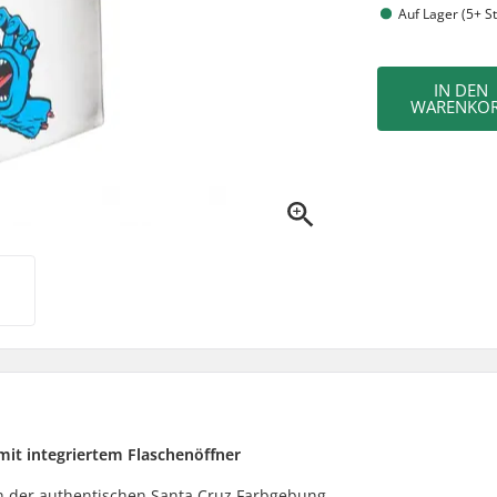
Auf Lager (5+ St
IN DEN
WARENKO
mit integriertem Flaschenöffner
in der authentischen Santa Cruz Farbgebung