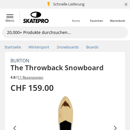
×
Schnelle Lieferung
5+ Mio. Kunden
Menü
Konto
Favoriten
Warenkorb
Startseite
Wintersport
Snowboards
Boards
BURTON
The Throwback Snowboard
4.8
//
11 Rezensionen
CHF 159.00