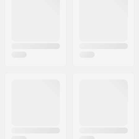
Shape:
Directional
Niveau:
Anfänger
,
Geübt
,
Fortgeschritten
Fahrstil:
Freeride
Breite:
Standard
Bindung:
Nicht enthalten
Kernmaterial:
Holz
Umweltfreundlich:
FSC zertifiziertes Holz
Geschlecht:
Herren, Damen,
Junior, Unisex