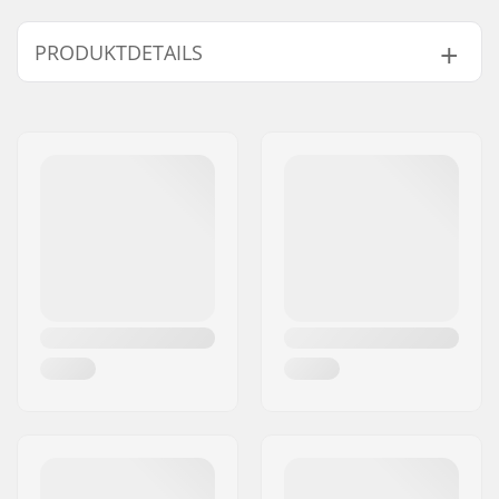
PRODUKTDETAILS
Snowboard Flex:
2
Bindingssystem:
Standard (4x4),
2 x 4
Shape:
Directional Twin
Niveau:
Anfänger
,
Geübt
Fahrstil:
All Mountain,
Freeride
Profil:
Camber
Bindung:
Inklusive
Kernmaterial:
Pappel
,
Buche
Geschlecht:
Damen