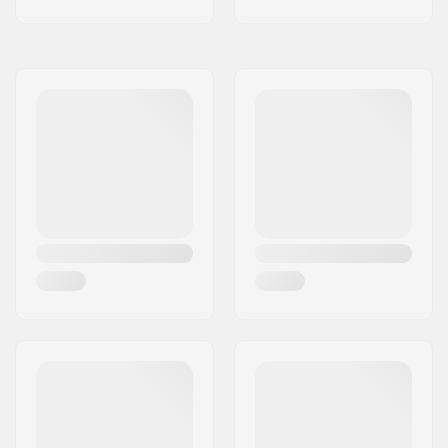
Geschwindigkeit:
Kugellager-Funktion:
freilaufend
Schutzbleche:
Inklusive
Bremsen-Typ:
Nicht inklusive
Zusammenbau:
Teilweise
zusammengebaut