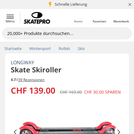
×
Schnelle Lieferung
5+ Mio. Kunden
Menü
Konto
Favoriten
Warenkorb
Startseite
Wintersport
Rollski
Skis
LONGWAY
Skate Skiroller
4.7
//
39 Rezensionen
CHF 139.00
CHF 169.00
CHF 30.00
SPAREN