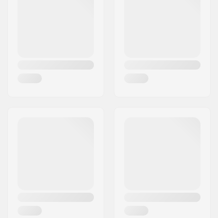
Radstand:
600 mm
Max. Belastung:
115 kg
Bindung:
Nicht enthalten
Gewicht - pro Paar:
1500g
Flex:
Steif
Schienenhöhe:
20 mm
Schienenbreite:
45 mm
Schiene-Material:
Aluminium
Bodenfreiheit:
40 mm
Rollenmaterial:
PU gegossen
Gabel-Typ:
Eingebaut
Gabel-Material:
Aluminium
Rollendurchmesser:
100mm
Platte vormontiert:
Platte nicht
vormontiert
Rollenbreite:
24mm
Rollen-
Standard (2)