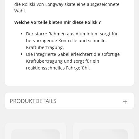
die Rollski von Longway skate eine ausgezeichnete
Wahl.
Welche Vorteile bieten mir diese Rollski?
Der starre Rahmen aus Aluminium sorgt für
hervorragende Kontrolle und schnelle
Kraftübertragung.
Die integrierte Gabel erleichtert die sofortige
Kraftübertragung und sorgt für ein
reaktionsschnelles Fahrgefühl.
PRODUKTDETAILS
Rollski-Typ:
Skating
Kompatibles
NNN/NIS
,
Turnamic
,
Bindungssystem:
SNS Skate
,
Prolink