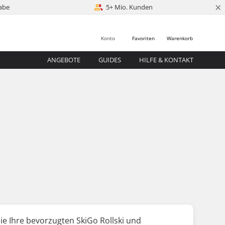
×
abe
5+ Mio. Kunden
Konto
Favoriten
Warenkorb
ANGEBOTE
GUIDES
HILFE & KONTAKT
Sie Ihre bevorzugten SkiGo Rollski und