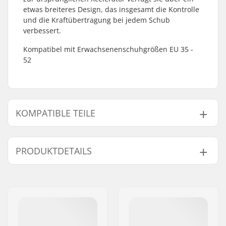
etwas breiteres Design, das insgesamt die Kontrolle
und die Kraftübertragung bei jedem Schub
verbessert.
Kompatibel mit Erwachsenenschuhgrößen EU 35 -
52
KOMPATIBLE TEILE
Finde Produkte die kompatibel sind mit Rottefella
Xcelerator 2.0 Skate Bindungen:
PRODUKTDETAILS
Ski-Typ:
Skating
Kompatible Teile
Kompatible Stiefel:
NNN, Prolink (NNN),
Turnamic (NNN)
Flex:
Medium