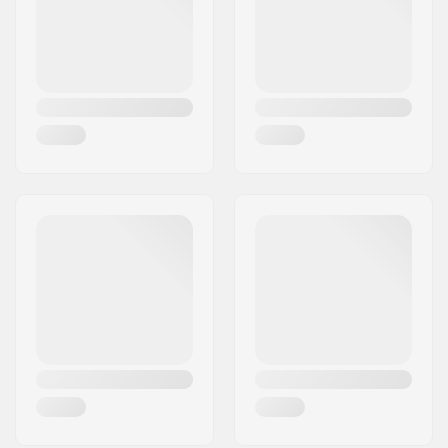
Länge:
183mm
Montageplatte für
NIS New Plate, NIS
diese Bindungen:
1.0 Plate, NIS 3.0
Plate, NIS RMP Plate