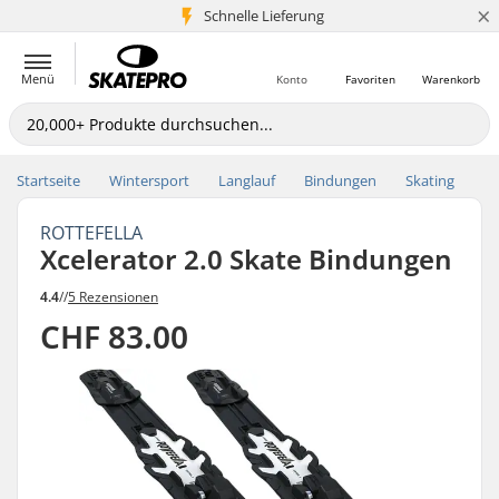
×
Schnelle Lieferung
5+ Mio. Kunden
Menü
Konto
Favoriten
Warenkorb
Startseite
Wintersport
Langlauf
Bindungen
Skating
ROTTEFELLA
Xcelerator 2.0 Skate Bindungen
4.4
//
5 Rezensionen
CHF 83.00