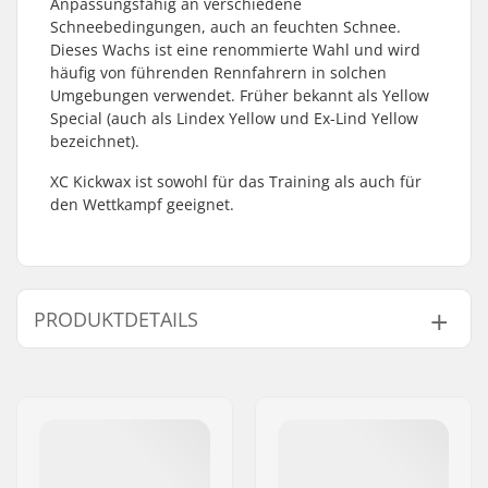
Anpassungsfähig an verschiedene
Schneebedingungen, auch an feuchten Schnee.
Dieses Wachs ist eine renommierte Wahl und wird
häufig von führenden Rennfahrern in solchen
Umgebungen verwendet. Früher bekannt als Yellow
Special (auch als Lindex Yellow und Ex-Lind Yellow
bezeichnet).
XC Kickwax ist sowohl für das Training als auch für
den Wettkampf geeignet.
PRODUKTDETAILS
Schneebedingungen:
Neuschnee, Alter
Schnee, Kunstschnee,
Dry snow, Wet snow
Wachs Zustand:
Hart
Verwendet für:
Training, Freizeit