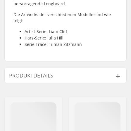
hervorragende Longboard.
Die Artworks der verschiedenen Modelle sind wie
folgt:
Artist-Serie: Liam Cliff
Harz-Serie: Julia Hill
Serie Trace: Tilman Zitzmann
PRODUKTDETAILS
Deckbreite:
9.375" (23.8cm)
Decklänge:
39" (99.1cm)
Achsenabstand:
29.5" (74.9cm)
Deck-Material:
Ahorn, 6-Ply
Zusätzliche
Nussbaumholz, 1-ply
Materialien: