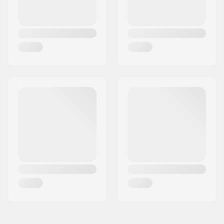
Deckspezifikationen:
Twin tip, Cut-Outs
Griptape:
Pre-gripped
Truck-Typ:
Inverted Kingpin,
Standard Hanger,
Drop through
Hanger-Breite:
180mm (7")
Achsenbreite:
10"
Hanger-Winkel:
50°
Bushings:
90A
Rollendurchmesser:
69mm
Rollenhärte:
78A
Rollenmaterial:
PU gegossen
Kugellager-Präzision:
ABEC-7
Concave:
Low
Niveau:
Anfänger
,
Geübt
,
Fortgeschritten