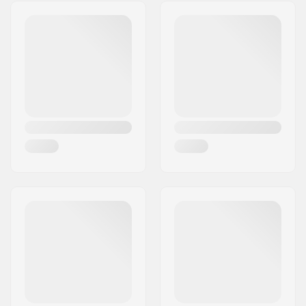
Riding Style:
Freeride,
Cruise
,
Carving