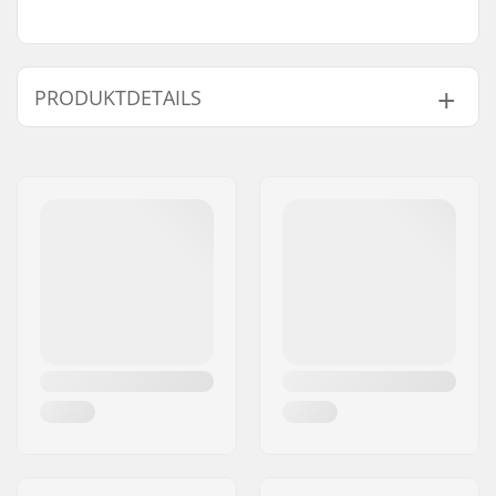
PRODUKTDETAILS
Deckbreite:
8.75" (22.2cm)
Decklänge:
40" (101.6cm)
Deck-Material:
Chinese Maple
(Ahorn), 8-Ply
Deckspezifikationen:
Pin tail,
Rollenaussparungen
Griptape:
Pre-gripped
Risers:
3.2mm
Truck-Typ:
Inverted Kingpin,
Standard Hanger
Hanger-Breite:
180mm (7")
Achsenbreite:
10"