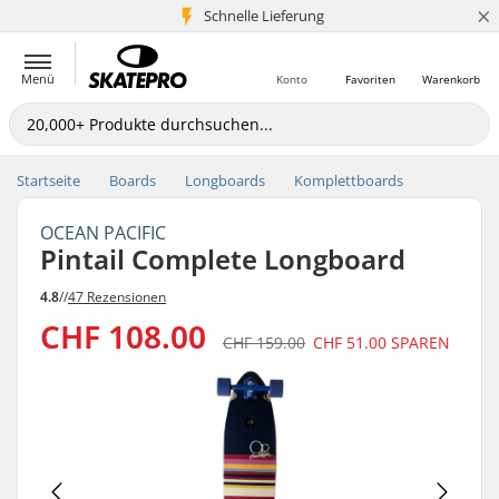
×
Schnelle Lieferung
5+ Mio. Kunden
Menü
Konto
Favoriten
Warenkorb
Startseite
Boards
Longboards
Komplettboards
OCEAN PACIFIC
Pintail Complete Longboard
4.8
//
47 Rezensionen
CHF 108.00
CHF 159.00
CHF 51.00
SPAREN