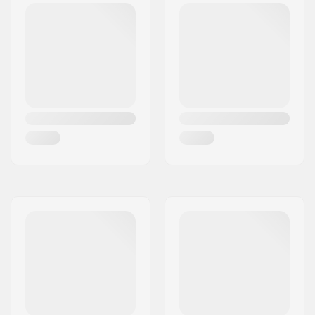
Bushings:
90A, SHR
Rollendurchmesser:
70mm
Rollenbreite:
51mm
Rollenhärte:
78A
Rollenmaterial:
PU gegossen
Kugellager-Präzision:
ABEC-7
Concave:
Low
Niveau:
Anfänger
,
Geübt
Riding Style:
Dancing
,
Cruise
,
Carving