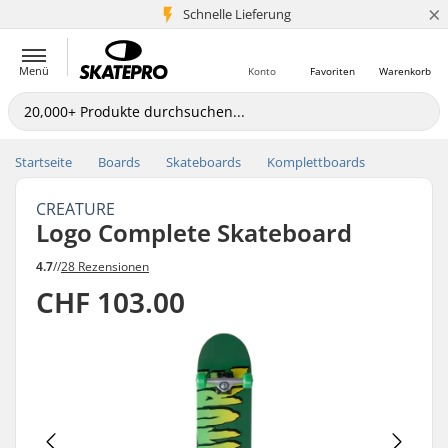
×
Schnelle Lieferung
5+ Mio. Kunden
Menü
Konto
Favoriten
Warenkorb
Startseite
Boards
Skateboards
Komplettboards
CREATURE
Logo Complete Skateboard
4.7
//
28 Rezensionen
CHF 103.00