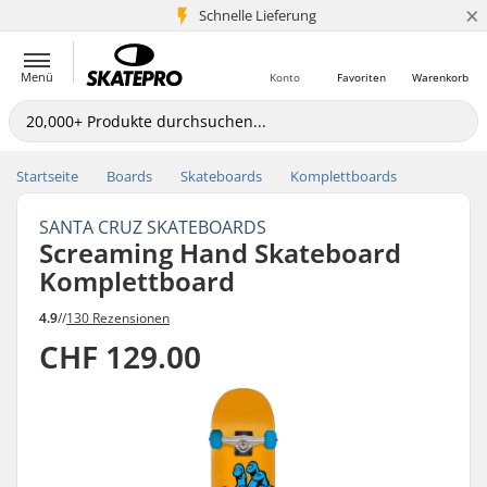
×
Schnelle Lieferung
5+ Mio. Kunden
Menü
Konto
Favoriten
Warenkorb
Startseite
Boards
Skateboards
Komplettboards
SANTA CRUZ SKATEBOARDS
Screaming Hand Skateboard
Komplettboard
4.9
//
130 Rezensionen
CHF 129.00