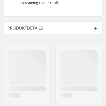
"Screaming Hand"-Grafik
PRODUKTDETAILS
Deckbreite:
7.8" (19.8cm)
Decklänge:
31" (78.7cm)
Achsenabstand:
13.5" (34.3cm)
Deck-Material:
Birke, 7-Ply
Zusätzliche
Epoxy
Materialien:
Deckspezifikationen:
Double Kicktail
Rollendurchmesser:
52mm
Rollenhärte:
95A
Rollenmaterial:
PU gegossen
Kugellager-Präzision:
ABEC-3