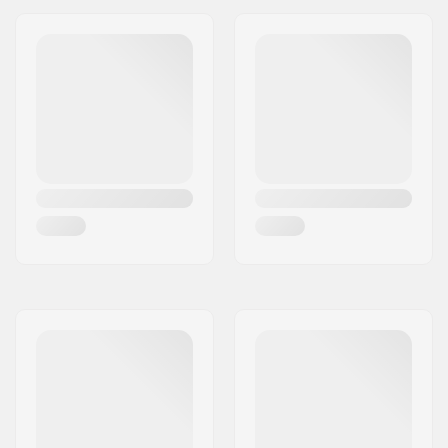
Concave:
Medium
Truck-Typ:
Standard Kingpin,
Standard Hanger
Hanger-Breite:
130mm (5.1")
Bushings:
90A
Griptape:
Pre-gripped
Max. Belastung:
100 kg