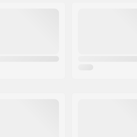
16 mm
Gewicht - pro Paar:
Kernmaterial:
Profile:
rtgeschritten
Bindung:
 - 60% Tiefschnee
Geschlecht: