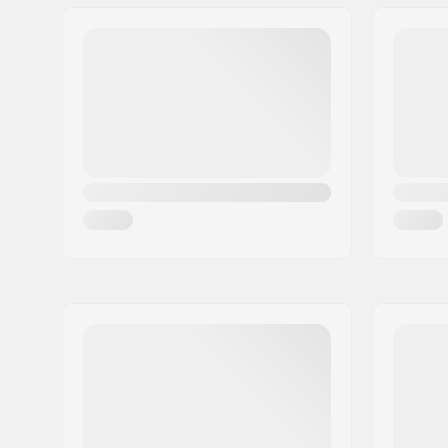
Breite:
136/95/1
Taillenbreite:
95mm
optimale Nutzung:
Touring
Niveau:
Geübt
,
Fo
Performance:
40% Piste