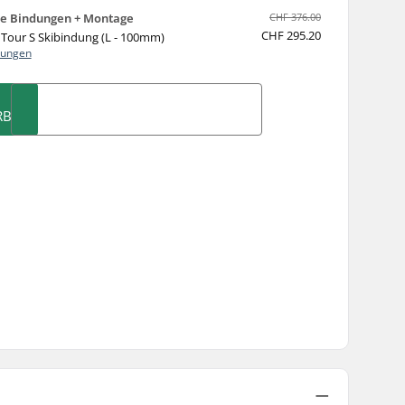
e Bindungen + Montage
CHF 376.00
CHF 295.20
Tour S Skibindung (L - 100mm)
dungen
RB