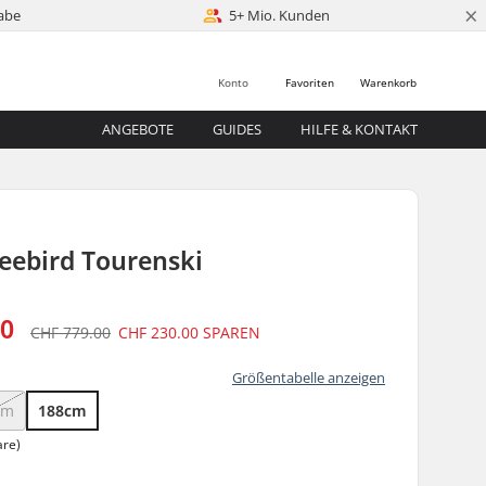
×
abe
5+ Mio. Kunden
Konto
Favoriten
Warenkorb
ANGEBOTE
GUIDES
HILFE & KONTAKT
S
eebird Tourenski
00
CHF 779.00
CHF 230.00
SPAREN
Größentabelle anzeigen
cm
188cm
are)