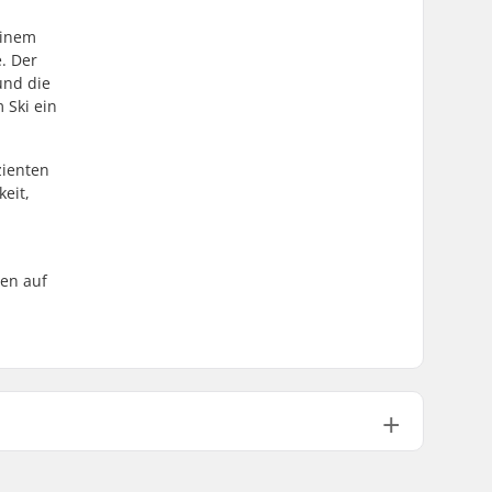
einem
. Der
und die
 Ski ein
zienten
eit,
gen auf
17m