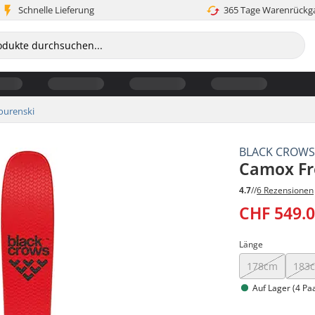
Schnelle Lieferung
365 Tage Warenrückg
ourenski
BLACK CROW
Camox Fr
4.7
//
6 Rezensionen
CHF 549.
Länge
178cm
183
Auf Lager (4 Pa