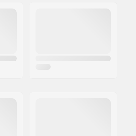
3128g
Carbon,
Titanal
,
Paulownien
Camber, Tip und Tail Rocker
Nicht enthalten
Unisex