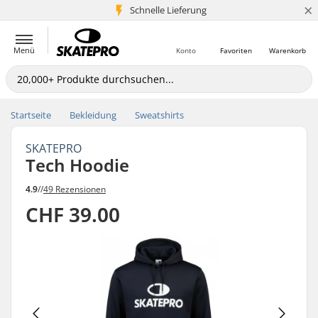
×
Schnelle Lieferung
5+ Mio. Kunden
Menü
Konto
Favoriten
Warenkorb
Startseite
Bekleidung
Sweatshirts
SKATEPRO
Tech Hoodie
4.9
//
49 Rezensionen
CHF 39.00