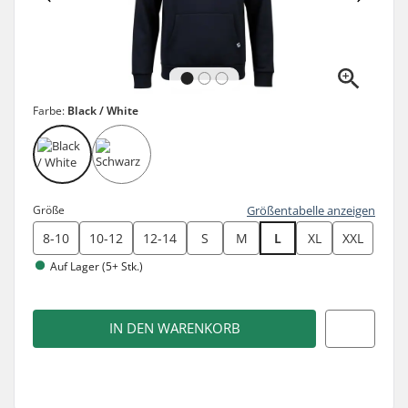
Farbe:
Black / White
Größe
Größentabelle anzeigen
8-10
10-12
12-14
S
M
L
XL
XXL
Auf Lager (5+ Stk.)
IN DEN WARENKORB