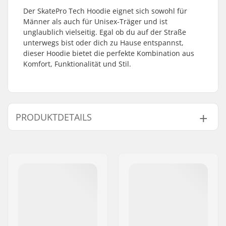
Der SkatePro Tech Hoodie eignet sich sowohl für
Männer als auch für Unisex-Träger und ist
unglaublich vielseitig. Egal ob du auf der Straße
unterwegs bist oder dich zu Hause entspannst,
dieser Hoodie bietet die perfekte Kombination aus
Komfort, Funktionalität und Stil.
PRODUKTDETAILS
Geschlecht:
Men
,
Unisex
Ausschnitt:
Hoodie
Design:
Front Graphic
Material:
Polyester
Art:
Pullover Hoodie