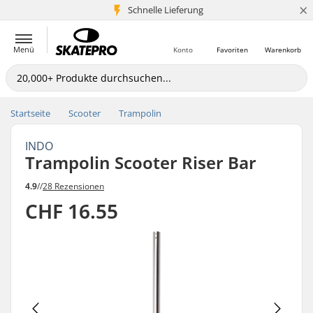
×
Schnelle Lieferung
5+ Mio. Kunden
Menü
Konto
Favoriten
Warenkorb
Startseite
Scooter
Trampolin
INDO
Trampolin Scooter Riser Bar
4.9
//
28 Rezensionen
CHF 16.55