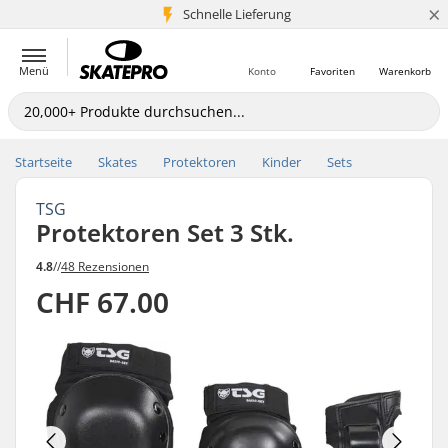
×
Schnelle Lieferung
5+ Mio. Kunden
Menü
Konto
Favoriten
Warenkorb
Startseite
Skates
Protektoren
Kinder
Sets
TSG
Protektoren Set 3 Stk.
4.8
//
48 Rezensionen
CHF 67.00