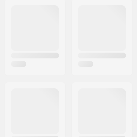
Zertifikate:
EN 1078
Außenschalen-Typ:
In-Mold
Innenschale:
EPS
Polstermaterial:
Sealed Foam
Extra Polsterset:
Nein