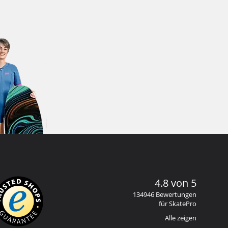
4.8 von 5
134946 Bewertungen
für SkatePro
Alle zeigen