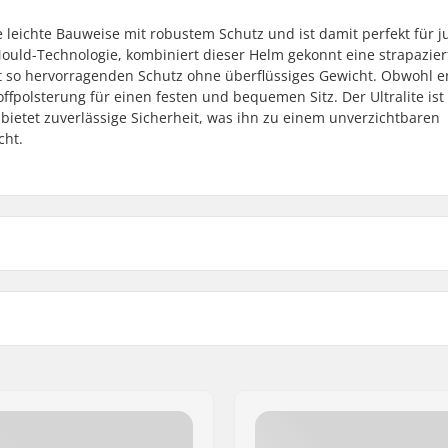
e leichte Bauweise mit robustem Schutz und ist damit perfekt für 
n-Mould-Technologie, kombiniert dieser Helm gekonnt eine strapazie
 so hervorragenden Schutz ohne überflüssiges Gewicht. Obwohl er
offpolsterung für einen festen und bequemen Sitz. Der Ultralite ist
bietet zuverlässige Sicherheit, was ihn zu einem unverzichtbaren
cht.
S/M
Gewicht
L/XL
, 52cm
270g
Polstermaterial:
CPSC 1203
Polsterdicke:
Extra Polsterset: