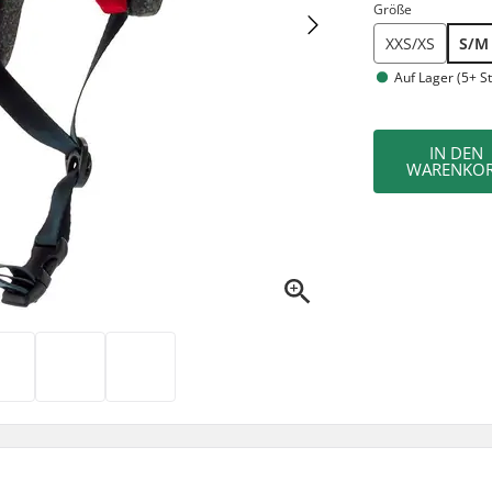
Größe
XXS/XS
S/M
Auf Lager (5+ St
IN DEN
WARENKO