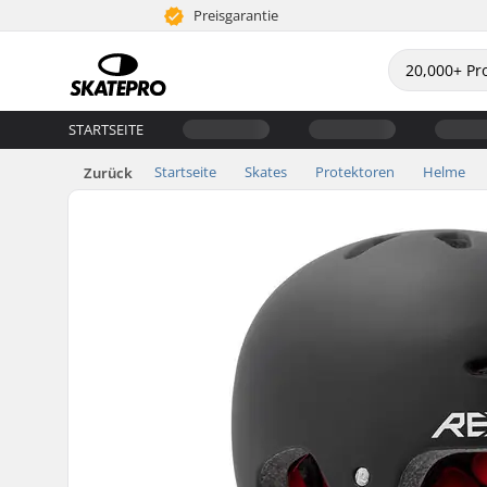
Preisgarantie
STARTSEITE
Startseite
Skates
Protektoren
Helme
Zurück