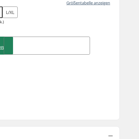
Größentabelle anzeigen
L/XL
k.)
RB