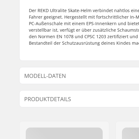
Der REKD Ultralite Skate-Helm verbindet nahtlos ein
Fahrer geeignet. Hergestellt mit fortschrittlicher I
PC-Außenschale mit einem EPS-Innenkern und bietet
verstellbar ist, verfügt er über zusätzliche Schaumst
den Normen EN 1078 und CPSC 1203 zertifiziert und 
Bestandteil der Schutzausrüstung deines Kindes ma
MODELL-DATEN
Modell
Kopfumfang
PRODUKTDETAILS
XXS/XS
49cm, 50cm, 51cm
Größenverstellbar:
Nein
Zertifikate:
EN 1078
,
Außenschalen-Typ:
In-Mold