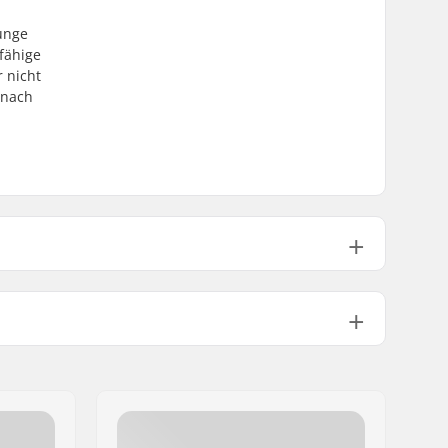
junge
rfähige
 nicht
 nach
53cm, 54cm, 55cm, 56cm
290g
57cm, 58cm, 59cm
310g
Schaum
4mm
Ja