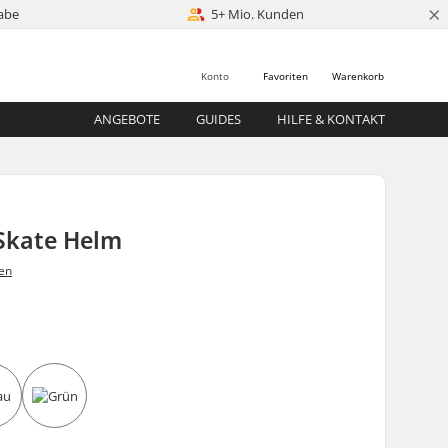
×
abe
5+ Mio. Kunden
Konto
Favoriten
Warenkorb
ANGEBOTE
GUIDES
HILFE & KONTAKT
 Skate Helm
en
0