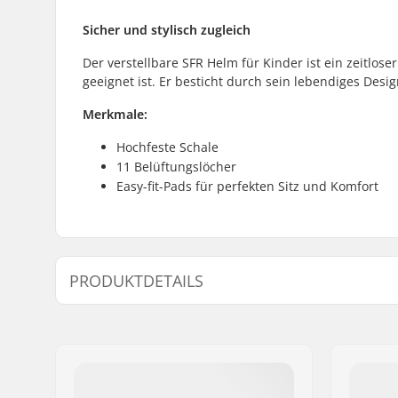
Sicher und stylisch zugleich
Der verstellbare SFR Helm für Kinder ist ein zeitlose
geeignet ist. Er besticht durch sein lebendiges Desi
Merkmale:
Hochfeste Schale
11 Belüftungslöcher
Easy-fit-Pads für perfekten Sitz und Komfort
PRODUKTDETAILS
Kopfumfang:
46cm, 47c
51cm, 52
Größenverstellbar:
Ja
Zertifikate:
EN 1078