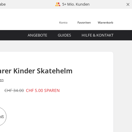
×
abe
5+ Mio. Kunden
Konto
Favoriten
Warenkorb
ANGEBOTE
GUIDES
HILFE & KONTAKT
arer Kinder Skatehelm
en
0
CHF 34.00
CHF 5.00
SPAREN