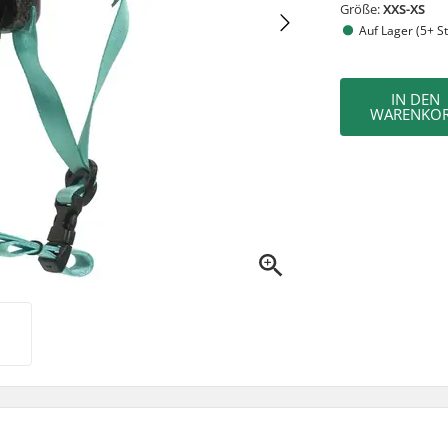
Größe:
XXS-XS
Auf Lager (5+ St
IN DEN
WARENKO