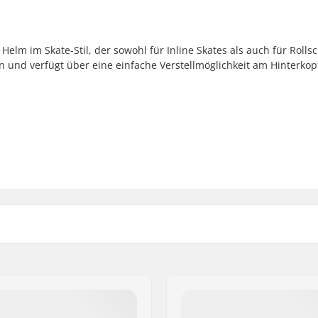
r Helm im Skate-Stil, der sowohl für Inline Skates als auch für Roll
gn und verfügt über eine einfache Verstellmöglichkeit am Hinterkop
m, 48cm, 49cm, 50cm,
Außenschalen-Typ:
cm
Innenschale:
Polstermaterial:
Gewicht: