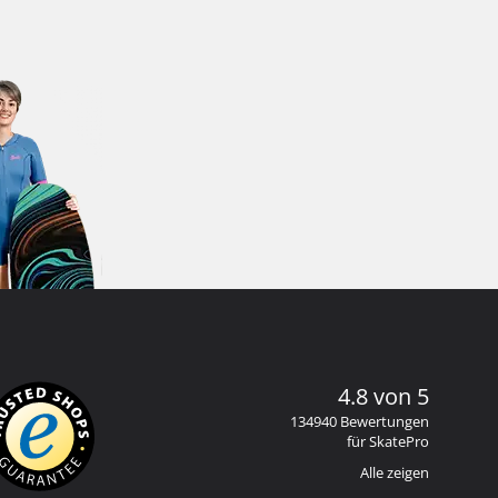
4.8 von 5
134940 Bewertungen
für SkatePro
Alle zeigen