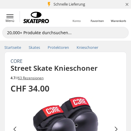
×
Schnelle Lieferung
5+ Mio. Kunden
Menü
Konto
Favoriten
Warenkorb
Startseite
Skates
Protektoren
Knieschoner
CORE
Street Skate Knieschoner
4.7
//
63 Rezensionen
CHF 34.00