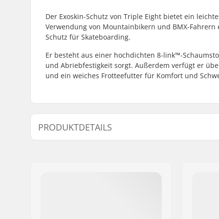
Der Exoskin-Schutz von Triple Eight bietet ein leichtes
Verwendung von Mountainbikern und BMX-Fahrern ent
Schutz für Skateboarding.
Er besteht aus einer hochdichten 8-link™-Schaumsto
und Abriebfestigkeit sorgt. Außerdem verfügt er üb
und ein weiches Frotteefutter für Komfort und Schw
PRODUKTDETAILS
Schaum:
8-Glieder
Kappe:
Weiche Sc
Materialien:
Atmungsak
Duratex 