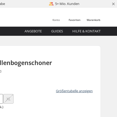
×
abe
5+ Mio. Kunden
Konto
Favoriten
Warenkorb
ANGEBOTE
GUIDES
HILFE & KONTAKT
Ellenbogenschoner
n
0
Größentabelle anzeigen
XL
k.)