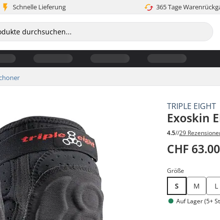
Schnelle Lieferung
365 Tage Warenrückg
schoner
TRIPLE EIGHT
Exoskin 
4.5
//
29 Rezensione
CHF 63.0
Größe
S
M
L
Auf Lager (5+ St