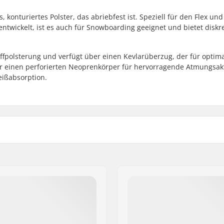
, konturiertes Polster, das abriebfest ist. Speziell für den Flex und
wickelt, ist es auch für Snowboarding geeignet und bietet diskr
ffpolsterung und verfügt über einen Kevlarüberzug, der für optima
er einen perforierten Neoprenkörper für hervorragende Atmungsakt
eißabsorption.
-Schaum mit hoher Dichte
Passform:
hale
Polsterung:
tives, perforiertes
Verschluss:
Neopren