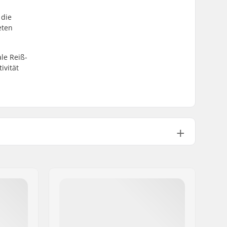
 die
eten
le Reiß-
ivität
Anatomisch geformt
Externe Kevlar Bedeckung
Klettverschluss, Compression
Sleeve