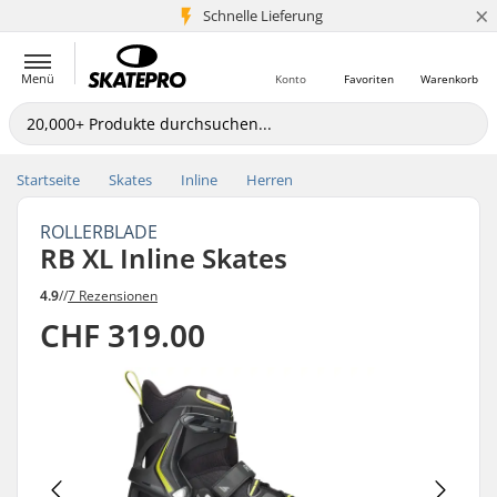
×
Schnelle Lieferung
5+ Mio. Kunden
Menü
Konto
Favoriten
Warenkorb
Startseite
Skates
Inline
Herren
ROLLERBLADE
RB XL Inline Skates
4.9
//
7 Rezensionen
CHF 319.00