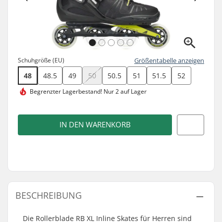
Schuhgröße (EU)
Größentabelle anzeigen
48
48.5
49
50
50.5
51
51.5
52
Begrenzter Lagerbestand!
Nur 2 auf Lager
IN DEN WARENKORB
BESCHREIBUNG
Die Rollerblade RB XL Inline Skates für Herren sind