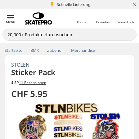
×
Schnelle Lieferung
5+ Mio. Kunden
Menü
Konto
Favoriten
Warenkorb
Startseite
BMX
Zubehör
Merchandise
STOLEN
Sticker Pack
4.2
//
11 Rezensionen
CHF 5.95