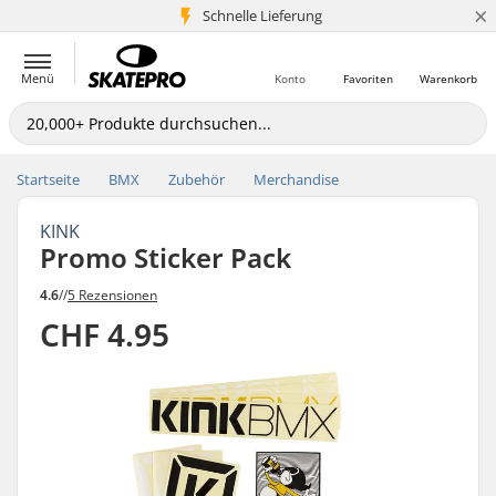
×
Schnelle Lieferung
5+ Mio. Kunden
Menü
Konto
Favoriten
Warenkorb
Startseite
BMX
Zubehör
Merchandise
KINK
Promo Sticker Pack
4.6
//
5 Rezensionen
CHF 4.95