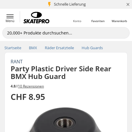
×
Schnelle Lieferung
5+ Mio. Kunden
Menü
Konto
Favoriten
Warenkorb
Startseite
BMX
Räder Ersatzteile
Hub Guards
RANT
Party Plastic Driver Side Rear
BMX Hub Guard
4.8
//
10 Rezensionen
CHF 8.95