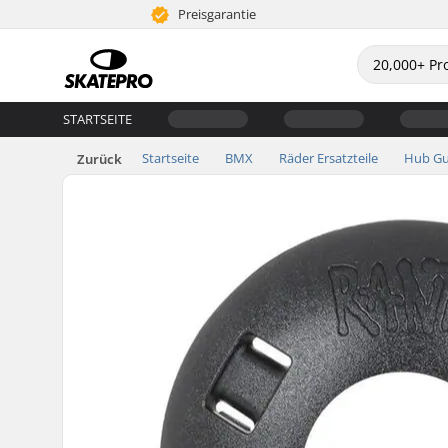
Preisgarantie
STARTSEITE
Startseite
BMX
Räder Ersatzteile
Hub Gu
Zurück