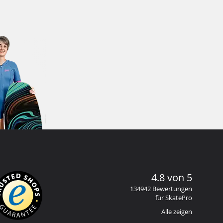
4.8 von 5
134942 Bewertungen
für SkatePro
Alle zeigen