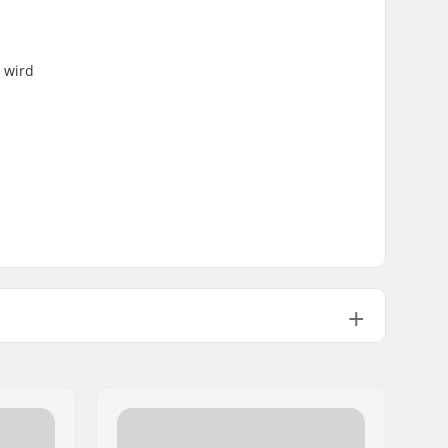
 wird
28.3g