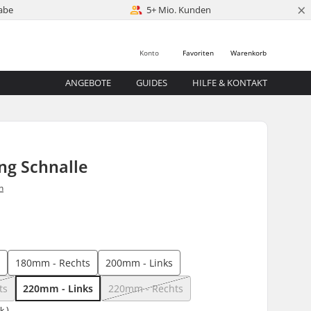
×
abe
5+ Mio. Kunden
Konto
Favoriten
Warenkorb
ANGEBOTE
GUIDES
HILFE & KONTAKT
ng Schnalle
n
5
s
180mm - Rechts
200mm - Links
ts
220mm - Links
220mm - Rechts
k.)