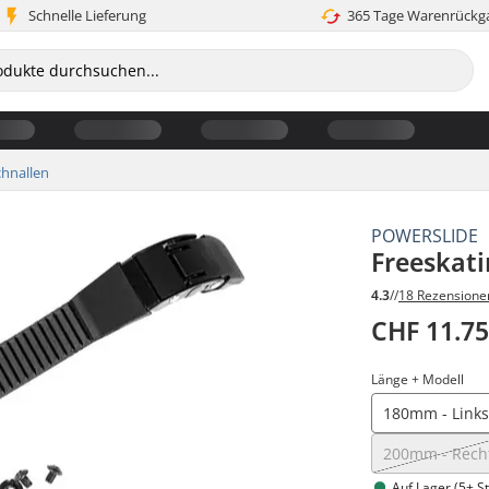
Schnelle Lieferung
365 Tage Warenrückg
chnallen
POWERSLIDE
Freeskati
4.3
//
18 Rezensione
CHF 11.7
Länge + Modell
180mm - Link
200mm - Rech
Auf Lager (5+ St