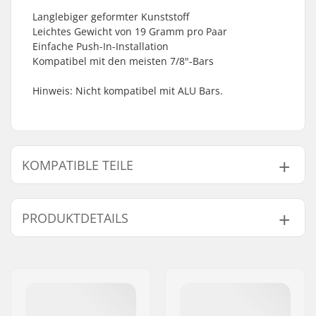
Langlebiger geformter Kunststoff
Leichtes Gewicht von 19 Gramm pro Paar
Einfache Push-In-Installation
Kompatibel mit den meisten 7/8"-Bars
Hinweis: Nicht kompatibel mit ALU Bars.
KOMPATIBLE TEILE
Finde Produkte die kompatibel sind mit ODI Bar
Ends:
PRODUKTDETAILS
Kompatibel mit
Stahl,
Titanium
Lenker/Griffe:
Kompatible Teile
Lock-on:
No
Gewicht:
19g