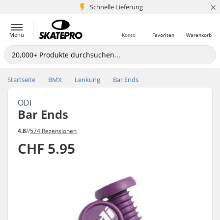
×
Schnelle Lieferung
5+ Mio. Kunden
Menü
Konto
Favoriten
Warenkorb
Startseite
BMX
Lenkung
Bar Ends
ODI
Bar Ends
4.8
//
574 Rezensionen
CHF 5.95