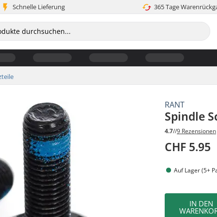
Schnelle Lieferung
365 Tage Warenrückg
teile
RANT
Spindle S
4.7
//
9 Rezensionen
CHF 5.95
Auf Lager (5+ P
IN DEN
WARENKO