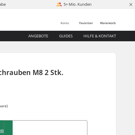
×
abe
5+ Mio. Kunden
Konto
Favoriten
Warenkorb
ANGEBOTE
GUIDES
HILFE & KONTAKT
chrauben M8 2 Stk.
aare)
RB