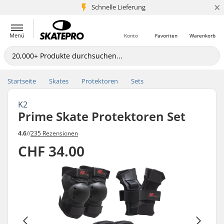
×
Schnelle Lieferung
5+ Mio. Kunden
Menü
Konto
Favoriten
Warenkorb
Startseite
Skates
Protektoren
Sets
K2
Prime Skate Protektoren Set
4.6
//
235 Rezensionen
CHF 34.00