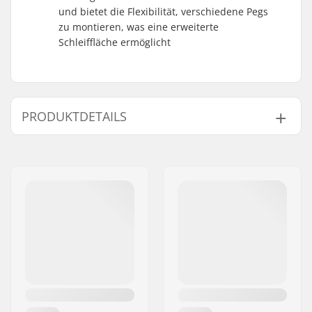
und bietet die Flexibilität, verschiedene Pegs
zu montieren, was eine erweiterte
Schleiffläche ermöglicht
PRODUKTDETAILS
Gesamthöhe:
84cm (33.1")
Compression-Typ:
IHC
Rollendurchmesser:
110mm
Gewicht:
3910g
Lenkerhöhe:
600mm (23.6")
Lenkerbreite:
550mm (21.7")
Headset-Typ:
Integrated 1 1/8"
Gabel-Typ:
Ohne Gewinde
Material:
Aluminium 6000