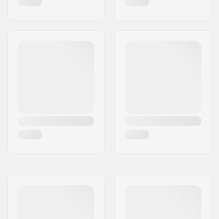
Series
Decklänge:
53cm (20.9")
Deckbreite:
11cm (4.3")
Deckform:
Peg-cut
Lenkkopfwinkel:
82.5°
Concave:
Ja
Gabel-Design:
One-Piece
Lenker-Design:
Y
Lenker-Material:
Chromoly-Stahl 4130
Lenker-
32mm (Regular)
Außendurchmesser:
Lenker-
28mm
Innendurchmesser:
Rollenprofil:
Abgerundet
Rollenhärte:
88A
Rollenbreite (Nabe):
24mm
Rollenkern-Material:
Aluminium