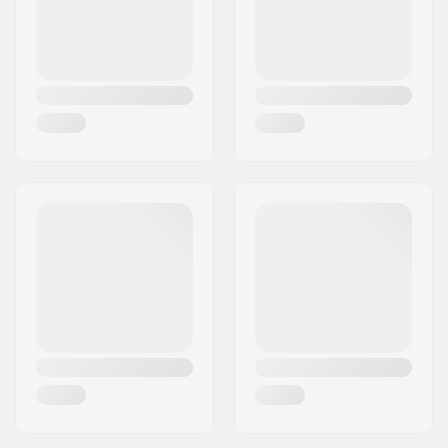
Rollenkern-Design:
Speichen
Achsen-Durchmesser:
8mm
Kugellager-Präzision:
ABEC-9
Bremsen-Typ:
Flex Fender
Zusammenbau:
Teilweise
zusammengebaut
Empfohlen ab:
10 Jahren
Level:
Geübt
Riding Style:
Park