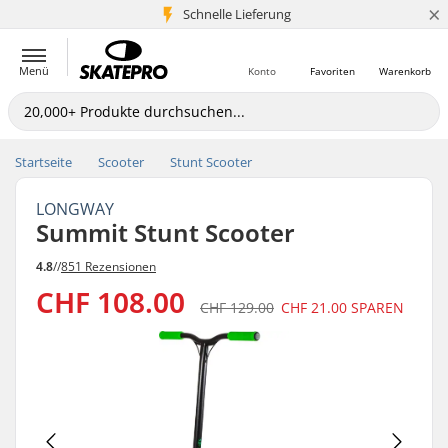
×
Schnelle Lieferung
5+ Mio. Kunden
Menü
Konto
Favoriten
Warenkorb
Startseite
Scooter
Stunt Scooter
LONGWAY
Summit Stunt Scooter
4.8
//
851 Rezensionen
CHF 108.00
CHF 129.00
CHF 21.00
SPAREN