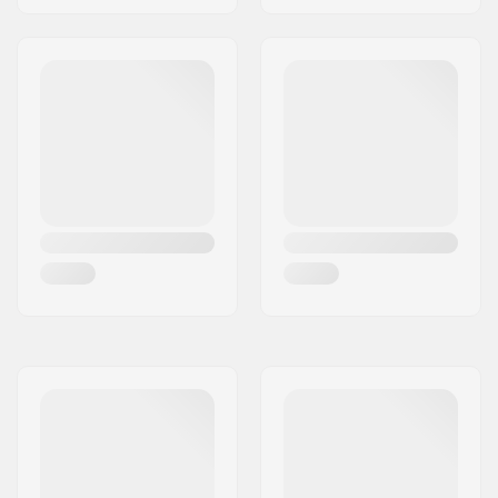
Gewicht:
907g
Backsweep:
Kein
SCS Ready:
Nein
SCS Sleeve inkludiert:
Nein
Lenker-Design:
Y
Compression
Nein
enthalten: