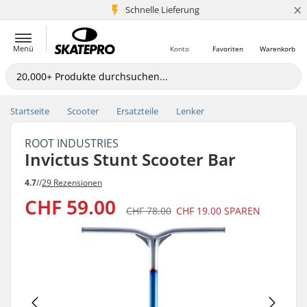
×
Schnelle Lieferung
5+ Mio. Kunden
Menü
Konto
Favoriten
Warenkorb
Startseite
Scooter
Ersatzteile
Lenker
ROOT INDUSTRIES
Invictus Stunt Scooter Bar
4.7
//
29 Rezensionen
CHF 59.00
CHF 78.00
CHF 19.00
SPAREN