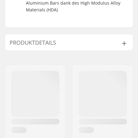
Aluminium Bars dank des High Modulus Alloy
Materials (HDA)
PRODUKTDETAILS
Kompatibel mit:
IHC
Kompatibel mit
Aluminum
Lenker/Griffe:
Lenkerhöhe:
610mm (24")
Lenkerbreite:
580mm (22.8")
Lenker-Material:
High Modulus Alloy
Lenker-
35mm (Oversized)
Außendurchmesser:
Lenker-
28mm
Innendurchmesser: