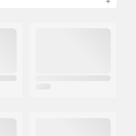
720mm (28.3")
1144g
Kein
Ja
Ja
T
ICS-10 (nur Starnut)