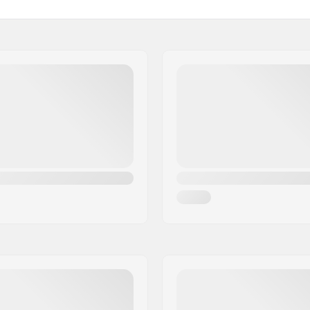
720mm
.4")
CS
Gewicht:
Backsweep:
2")
SCS Ready:
Stahl 4130
SCS Sleeve inkludiert:
gular)
Lenker-Design:
Compression enthalten: