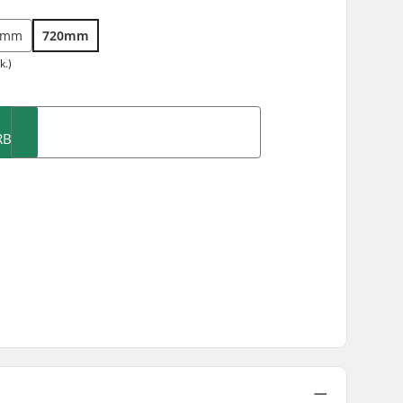
0mm
720mm
k.)
RB