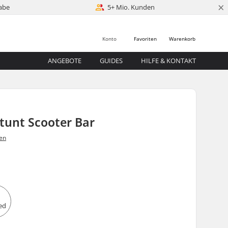
×
abe
5+ Mio. Kunden
Konto
Favoriten
Warenkorb
ANGEBOTE
GUIDES
HILFE & KONTAKT
tunt Scooter Bar
en
0