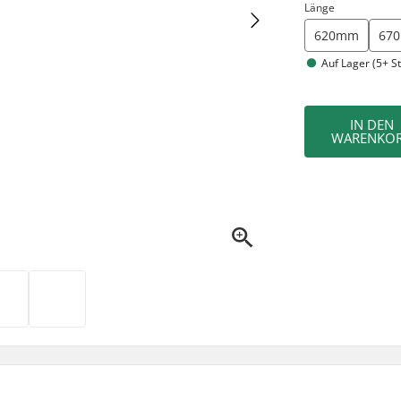
Länge
620mm
67
Auf Lager (5+ St
IN DEN
WARENKO