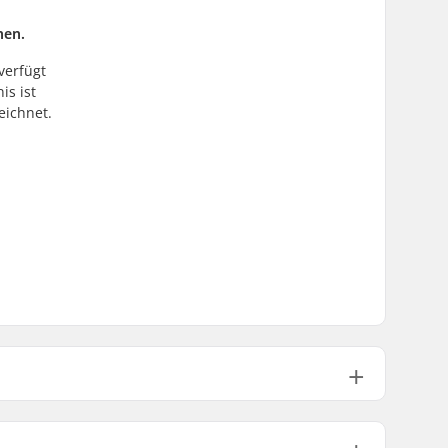
hen.
 verfügt
is ist
eichnet.
670mm (26.4")