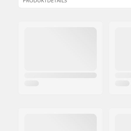
PRODUKTDETAILS
620mm
620mm (24
Kompatibel mit:
ICS-10, S
Kompatibel mit Lenker/Griffe:
Stahl
Lenkerbreite:
560mm (2
Lenker-Material:
Chromoly-
Lenker-Außendurchmesser:
32mm (Re
Lenker-Innendurchmesser:
28mm